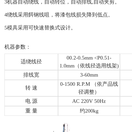
3机器自动绕线，自动转位，自动排线,自动夹剪。
4绕线采用餌钢线咀，将漆包线损失降到低点。
5模具采用可快速替换式设计。
机器参数：
00.2-0.5mm <P0.51-
适绕线径
1.0mm（依线径选用线架)
排线宽
3-60mm
0-1500 R.P.M （依产品线
转 速
径调整）
电 源
AC 220V 50Hz
重 量
约200kg