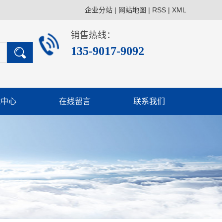
企业分站
|
网站地图
|
RSS
|
XML
销售热线：
135-9017-9092
载中心
在线留言
联系我们