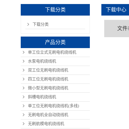
下载分类
下载中心
下载分类
文件
产品分类
单工位立式无刷电机绕线机
水泵电机绕线机
双工位无刷电机绕线机
四工位无刷电机绕线机
微小型无刷电机绕线机
斜槽电机绕线机
单工位无刷电机绕线机(多线)
无刷电机全自动绕线机
无刷航模电机绕线机