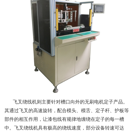
飞叉绕线机则主要针对槽口向外的无刷电机定子产品。
其通过飞叉的高速旋转，配合模头、模舌、定子杆、护板等
部件的相互作用，让漆包线有规律地缠绕在定子的每一槽
中。飞叉绕线机具有极高的绕线速度，部分设备转速可达