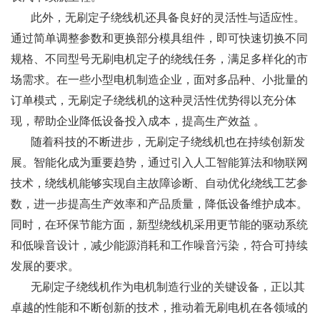
此外，无刷定子绕线机还具备良好的灵活性与适应性。
通过简单调整参数和更换部分模具组件，即可快速切换不同
规格、不同型号无刷电机定子的绕线任务，满足多样化的市
场需求。在一些小型电机制造企业，面对多品种、小批量的
订单模式，无刷定子绕线机的这种灵活性优势得以充分体
现，帮助企业降低设备投入成本，提高生产效益 。
随着科技的不断进步，无刷定子绕线机也在持续创新发
展。智能化成为重要趋势，通过引入人工智能算法和物联网
技术，绕线机能够实现自主故障诊断、自动优化绕线工艺参
数，进一步提高生产效率和产品质量，降低设备维护成本。
同时，在环保节能方面，新型绕线机采用更节能的驱动系统
和低噪音设计，减少能源消耗和工作噪音污染，符合可持续
发展的要求。
无刷定子绕线机作为电机制造行业的关键设备，正以其
卓越的性能和不断创新的技术，推动着无刷电机在各领域的