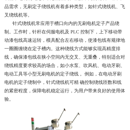
品需求，无刷定子绕线机有着多种类型，如针式绕线机、飞
叉绕线机等。
针式绕线机常应用于槽口向内的无刷电机定子产品绕
制。工作时，针杆在伺服电机及 PLC 控制下，上下移动带
动漆包线高速运转，模具配合左右移动，使漆包线有规律地
一圈圈缠绕在定子槽内。这种绕线方式能够实现高精度排
线，确保漆包线在狭小空间内无交叉、无重叠，特别适合对
绕线精度要求较高的场合，如小水泵、吹风机、电动牙刷、
电动工具等小型无刷电机的定子绕线 。例如，在电动牙刷
电机的定子绕制中，针式绕线机可精 确控制绕线匝数和线
的紧密程度，保障电机稳定运行，为用户带来良好的使用体
验。